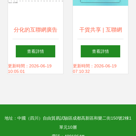
分化的互聯網廣告
干貨共享 | 互聯網
業 是什么決定了復
營銷案例分享及點
查看詳情
查看詳情
蘇彈性？以快手互
評——快手互聯帶
更新時間：2026-06-19
更新時間：2026-06-19
10:05:01
07:10:32
聯為例
貨與社交裂變玩法
的沉浸式體驗
地址：中國（四川）自由貿易試驗區成都高新區和樂二街150號2棟1
單元10層