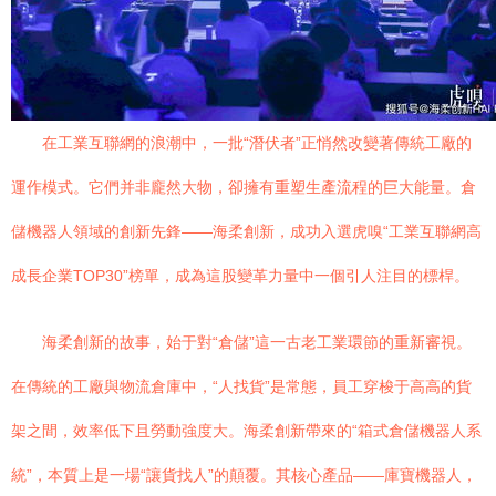
在工業互聯網的浪潮中，一批“潛伏者”正悄然改變著傳統工廠的
運作模式。它們并非龐然大物，卻擁有重塑生產流程的巨大能量。倉
儲機器人領域的創新先鋒——海柔創新，成功入選虎嗅“工業互聯網高
成長企業TOP30”榜單，成為這股變革力量中一個引人注目的標桿。
海柔創新的故事，始于對“倉儲”這一古老工業環節的重新審視。
在傳統的工廠與物流倉庫中，“人找貨”是常態，員工穿梭于高高的貨
架之間，效率低下且勞動強度大。海柔創新帶來的“箱式倉儲機器人系
統”，本質上是一場“讓貨找人”的顛覆。其核心產品——庫寶機器人，